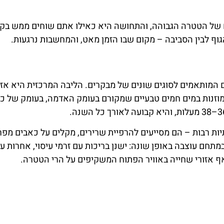
רוגע למבוגרים ואזור ספא פרימיום. כדאי להביא בגדי ים, כפכ
תחם יש מסעדות, בתי קפה ודוכן משקאות חמים, כך שאפשר לבלו
טית בלתי נשכחת
ל קסם. עבור זוגות, זהו יעד רומנטי מושלם – תאורה חמימה, מ
זוגות בוחרים להגיע בשעות הערב, כשהמקום מואר באורות רכים,
בילות ספא פרטיות הכוללות אמבט תרמי ייחודי, שמפניה או יין, 
זור זאקופנה ולהתמסר לשלווה מוחלטת.
במונית או באחת ההסעות המאורגנות. הנסיעה אורכת כחצי שעה
להגיע ביום אחד בלבד – יש סיורים יומיים הכוללים נסיעה, כניסה