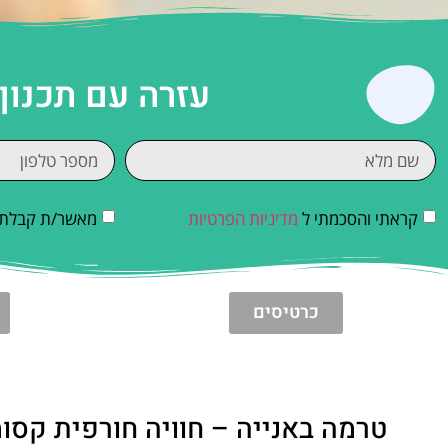
שעולים מהמים.
בימים צלולים ניתן לראות מהבריכות עצמן את קו ההר
העולם. השקט, הצבעים, והרוגע יוצרים חיבור טבעי בין 
מה מחכה לכם בתוך המתחם
מתחם טרמה באנייה עצום בגודלו ומחולק למספר אזורים
הבריכות התרמיות – סדרת בריכות פנימיות וחיצוניות 
2,500 מטרים. הטמפרטורה הממוצעת במים נעה סביב 36–38 מעלות, והיא קבועה לאורך כל השנה.
המים העשירים במינרלים נחשבים לבעלי סגולות בריאותי
משפרים את זרימת הדם ומרעננים את העור. כל בריכה במ
מים מלאכותיים, ג’קוזים טבעיים, אזורי מנוחה שקטים 
Powered by
GetYourGuide
עולם של ספא ורוגע למבוגרים