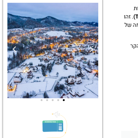
ט –
 מלח
ה
ים
מאשר/ת קבלת דיוור וחומרים פרסומיים
ת
קראתי והסכמתי ל
מדיניות הפרטיות
שליחה
ום שלם
הרות
יכה
מסלולי
מסלולים
הליכה
נגישים