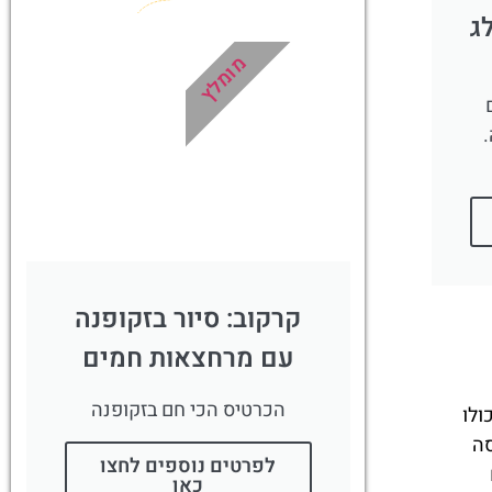
שמתאימים
לעגלות
למטיילים
באזור
מבוגרים
זקופנה
בזקופנה
מאתרי
מים
.
המואר
מסלולי
מסלולי
הליכה
הליכה
למשפחות
קצרים של
עם ילדים
עד שעתיים
בהרי
בזקופנה
מיוחד
הטטרה
ת