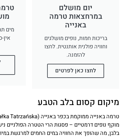
Powered by
GetYourGuide
חורף, שלג ומים חמים – השילוב 
הקסם האמיתי של טרמה באנייה מתגלה בעונת החורף. ר
הסקי הסמוכים, במיוחד באתר
Bania Ski
, שממוקם ממש
החמים הוא תחושת גן עדן. השילוב בין קור השלג לחום 
בשעות הערב, כשהשמש שוקעת מאחורי ההרים והאורות נ
ברקע, אדי המים שעולים לשמיים, והשלווה שמקיפה את
טיפים לביקור מושלם
כדאי לדעת שטרמה באנייה פתוחה לאורך כל ימות השנה
בעונת החורף ובחופשות הקיץ – המקום מתמלא במהירות
תיירות ניתן לרכוש כרטיסי כניסה רגילים או משולבים ע