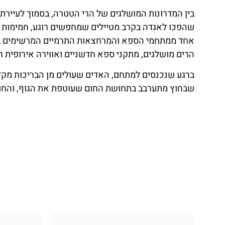
אחד החלקים המרשימים ביותר במתחם הוא אזור הספא 
אזור שלם שבו הגוף והנפש מקבלים הזדמנות אמיתית לנ
טיפוליים, חדרים עם תאורה תרפית וריחות ארומטיים, וג
במיוחד.
המקום מעוצב בסגנון אלפיני-מודרני עם חלונות ענק הפו
לבלות כאן שעות ארוכות – לקרוא ספר, להירגע על מיט
הגוף.
חוויה משפחתית מרעננת
טרמה באנייה איננה מיועדת רק לזוגות או למטיילים ה
של הנאה. החלק המשפחתי במתחם כולל אזור ענק של בר
מים, מתקני ג’טים ואפילו אזור ייעודי לקטנטנים עם מים 
בחודשי הקיץ המקום הופך לפארק מים של ממש – עם מדש
חיצונית גדולה תחת השמש. עבור ילדים, זהו גן עדן של