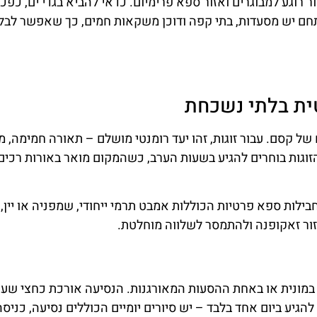
רה
 החופשה בזקופנה?
ת
שליחה
וור וחומרים פרסומיים