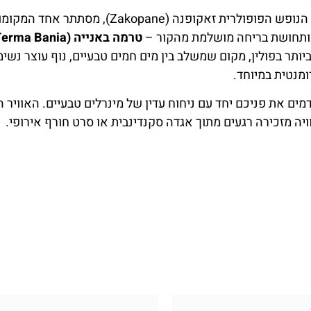
למבוגרים בלבד, הידוע בשם
Saunarium
. כאן השקט הוא מוחל
וח. במקום תמצאו סאונות יבשות מסורתיות, סאונות אדים, חדרי
ם בריכות קטנות בטמפרטורות גבוהות יותר לחוויה עמוקה ומרגיע
נים לנוף, תאורה רכה ומוזיקת רקע עדינה. רבים מהמבקרים בוחר
ת עיסוי או פשוט להביט בנוף המושלג בחוץ בזמן שהחום עוטף א
מחפשים שקט. גם משפחות עם ילדים מוצאות בה מקום מושלם לי
יכות משחקים בטמפרטורות שונות, מגלשות מים צבעוניות, מנ
רדודים וחמימים במיוחד.
אות ירוקות, כסאות שיזוף, מסעדות קטנות, דוכני גלידה, ובר
 ממש, ועבור הורים – דרך מושלמת לשלב הנאה ורוגע במקום אחד.