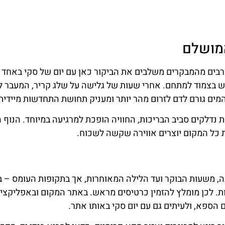
ים. זהו יעד שמצליח להפוך יום רגיל למסע של חידוש אנרגיה ו
 או עם המשפחה – זוהי חוויה שכל מבקר בפולין חייב לעצמו לפח