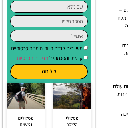
 ביקור
פשה
צליח
ש
ופנה