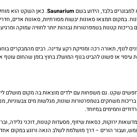
ור מלאה הכוללת הסעה הלוך ושוב, כניסה למרחצאות ולעיתים גם
ליין בלינק הבא:
אקופנה
ד – למי שמחפש נוף ועצירה מרגיעה במהלך טיול, לזוגות בחו
סקי שמחפשים לשחרר את השרירים אחרי יום של גלישה. המקום מ
לבין חוויית ספא מודרנית ברמה אירופית גבוהה.
החום שממלא את הגוף, הנוף שמול העיניים, הרוגע שמחלחל לנפ
ל אלה הופכים את טרמה באנייה ליעד חובה לכל מי שמגיע לזאק