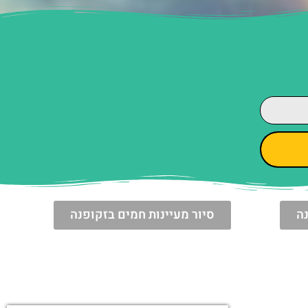
צה
ר
מעט
סקי פס
זקופנה מלון
בזקופנה –
עם פארק
מה חשוב
מים –
קים,
לדעת?
Kompleks
Antalowka
ם מפלי
Termy &
Med
רוצה לקבל עדכונים על
זקופנה?