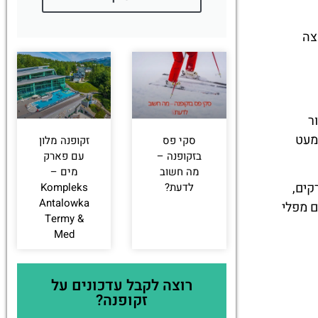
פים
ת יום
מסלולי
דרגות קושי
הליכה
של
קלים ליד
מסלולים
זקופנה
בהרי
הטטרה –
ים
קל, בינוני
וקשה
Powered by
GetYourGuide
וכניסה
 בלבד,