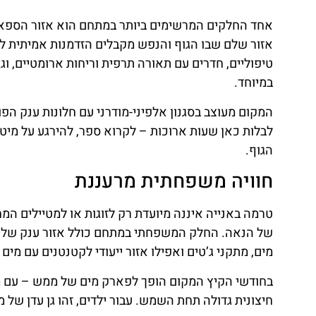
למרחצאות ולעיתים גם עצירה בעיירות קטנות בדרך.
מי שמעדיף לוותר על לוגיסטיקה, יכול להזמין חבילת סי
במרפסת תצפית מרהיבה באזור ההרים. אפשר להזמין אונ
👉
הזמינו חוויה מפנקת בטרמה באנייה כולל הסעה מז
חוויית ביקור בלתי נשכחת
היופי של טרמה באנייה טמון בכך שהיא מתאימה לכל אח
רומנטית, למשפחות עם ילדים, לחובבי ספא, ולחובבי 
לשלב בין תרבות פולנית מסורתית של רחצה במים תרמיים 
הביקור כאן הוא יותר מאטרקציה – זו חוויה של ממש. 
והחיוך שלא יורד מהפנים גם אחרי שיוצאים מהמים – כ
או לאזור הרי הטטרה.
שורת סיום