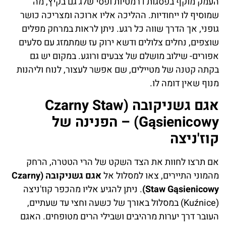
העמק מוקף בפסגות דרמטיות ופסי שלג גם בקיץ, מה
שמוסיף לו ייחודיות. ההליכה אליו ארוכה ומצריכה כושר
גופני, אך הדרך שווה כל רגע. ניתן לראות במרחק מפלים
שוצפים, נחלים צלולים ודשא ירוק עז שמתמזג עם סלעים
אפורים- שילוב מושלם של צבעים ורוגע. במקום יש גם
בקתה קטנה של מטיילים, שם אפשר לעצור, לנוח וליהנות
מנוף שאין דומה לו.
אגם גשניקובה (Czarny Staw
Gąsienicowy) – הפנינה של
קוז'ניצה
אם תרצו לחוות את הצד השקט של הרי הטטרה, הרחק
מהמוני התיירים, צאו למסלול אל
אגם גשניקובה (Czarny
Staw Gąsienicowy)
. ניתן להגיע אליו מהכפר קוז'ניצה
(Kuźnice) במסלול באורך של כשעה וחצי עד שעתיים,
העובר דרך יערות מרהיבים ושבילי הרים מטופחים. האגם