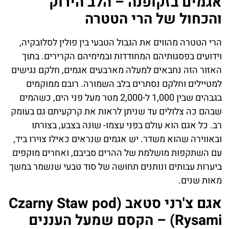
אגמים בזקופנה – הלב הירוק
והכחול של הרי הטטרה
הרי הטטרה מהווים את הגבול הטבעי בין פולין לסלובקיה,
וידועים בפסגותיהם המחודדות ובמימיהם הקרירים. בתוך
האזור הזה נחבאים למעלה מארבעים אגמים, חלקם נגישים
למטיילים וחלקם נסתרים בלב השמורה. רובם ממוקמים
בגבהים שבין 1,000 ל-2,000 מטר מעל פני הים, כשהמים
שבהם כה צלולים עד שניתן לראות את קרקעיתם גם בעומק
רב. כל אגם הוא עולם בפני עצמו- שונה בצבע, בצורתו
ובאווירה שהוא משדר. יש אגמים שנראים כאילו צוירו ביד,
עם השתקפות מושלמת של ההרים סביבם, ואחרים מוקפים
ביערות עבותים ונותנים תחושה של סוד טבעי שנשמר במשך
מאות שנים.
אגם צ'רני סטאב (Czarny Staw pod
Rysami) – הקסם שמעל העננים