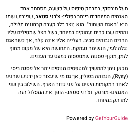
מעל מורסקי, במרחק טיפוס של כשעה, מסתתר אחד
האגמים המיוחדים ביותר בפולין-
צ'רני סטאב
, שפירוש שמו
הוא "האגם השחור". הוא נוצר בלב קערה קרחונית תלולה,
והמים שבו כהים ועמוקים במיוחד, בשל הצל שמטילים עליו
ההרים הגבוהים סביב. העלייה אליו אינה קלה, אך כשהאגם
נגלה לעין, הנשימה נעתקת. התחושה היא של מקום מחוץ
לזמן, מוקף פסגות שמטפסות כמעט עד העננים.
מכאן ניתן להמשיך למטפסים מנוסים יותר אל פסגת ריסי
(Rysy), הגבוהה בפולין, אך גם מי שיעצור כאן ירגיש שהגיע
לאחד המקומות היפים על פני כדור הארץ. השילוב בין שני
האגמים- מורסקי וצ'רני סטאב- הופך את המסלול הזה
למרתק במיוחד.
Powered by
GetYourGuide