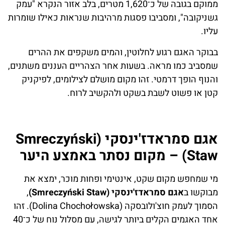
ממוקם בגובה של כ־1,620 מטרים, בלב אזור הנקרא "עמק
גשניקובה", ומסביבו פסגות מרהיבות שנראות כאילו שומרות
עליו.
בבוקר האגם רגוע לחלוטין, והמים משקפים את ההרים
שמסביב כמו מראה. בשעות אחר הצהריים העננים משתנים,
והנוף הופך דרמטי. זהו מקום מושלם לצילומים, לפיקניק
קטן או פשוט לשבת בשקט ולהקשיב לרוח.
אגם סמראדז'ינסקי (Smreczyński
Staw) – מקום נסתר באמצע היער
מי שמחפש מקום שקט, אינטימי ופחות מוכר, ימצא את
מבוקשו ב
אגם סמראדז'ינסקי (Smreczyński Staw)
,
הסמוך לעמק חוצ'ולובסקה (Dolina Chochołowska). זהו
אחד האגמים הקלים ביותר לגישה, עם מסלול נוח של כ־40