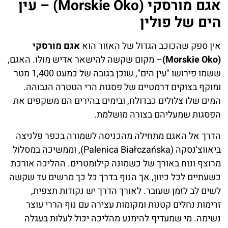
אגם מורסקי (Morskie Oko) – עין
הים של פולין
אין ספק שהכוכב הגדול של האזור הוא
אגם מורסקי
(Morskie Oko)
– מקום שקשה להישאר אדיש מולו. האגם,
ששמו פירושו "עין הים", שוכן בגובה של כמעט 1,400 מטר
ומוקף בצוקים דרמטיים של פסגות הרי הטטרה הגבוהה.
המים שלו צלולים כבדולח, ובימים בהירים הם משקפים את
הפסגות שמעליהם בצורה מושלמת.
הדרך אל האגם מתחילה מהכניסה לשמורה בכפר פלניצה
ביאווצ'נסקה (Palenica Białczańska), וממשיכה במסלול
מרוצף ונוח באורך של כשמונה קילומטרים. ההליכה אורכת
כשעתיים לכל כיוון, אך הנוף בדרך כל כך מרשים עד שקשה
לשים לב לזמן שעובר. לאורך הדרך יש נקודות תצפית,
זרימות נחלים קטנות ומקומות עצירה עם נוף הררי עוצר
נשימה. מי שמעדיף להימנע מהליכה יכול לעלות בעגלה