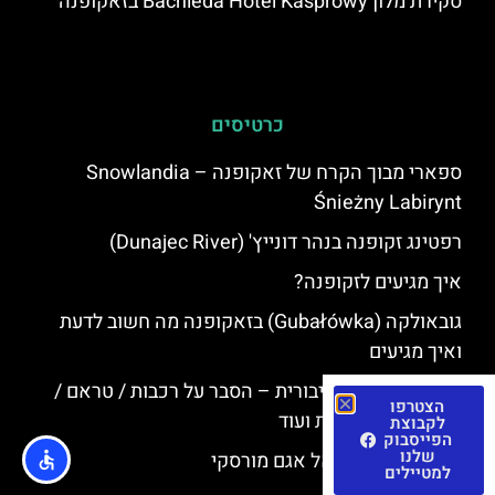
סקירת מלון Bachleda Hotel Kasprowy בזאקופנה
כרטיסים
ספארי מבוך הקרח של זאקופנה – Snowlandia
Śnieżny Labirynt
רפטינג זקופנה בנהר דונייץ' (Dunajec River)
איך מגיעים לזקופנה?
גובאולקה (Gubałówka) בזאקופנה מה חשוב לדעת
ואיך מגיעים
זקפונה תחבורה ציבורית – הסבר על רכבות / טראם /
הצטרפו
אוטובוסים / מוניות ועוד
לקבוצת
הפייסבוק
שלנו
טיולים מזקופנה אל אגם מורסקי
למטיילים