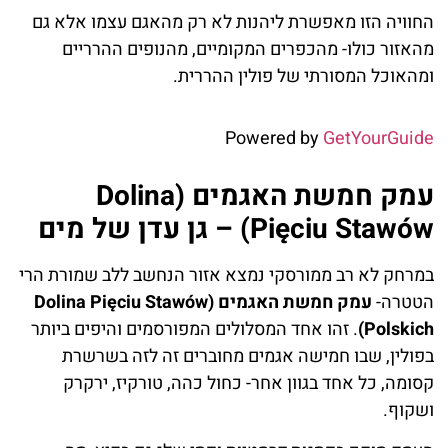
החוויה הזו מאפשרת ליהנות לא רק מהאגם עצמו אלא גם
מהאזור כולו- מהכפרים המקומיים, מהנופים ההרריים
ומהאוכל המסורתי של פולין ההררית.
Powered by
GetYourGuide
עמק חמשת האגמים (Dolina
Pięciu Stawów) – גן עדן של מים
במרחק לא רב ממורסקי נמצא אזור הנחשב ללב שמורת הרי
הטטרה-
עמק חמשת האגמים (Dolina Pięciu Stawów
Polskich)
. זהו אחד המסלולים המפורסמים והיפים ביותר
בפולין, שבו חמישה אגמים מחוברים זה לזה בשרשרת
קסומה, כל אחד בגוון אחר- כחול כהה, טורקיז, ירקרק
ושקוף.