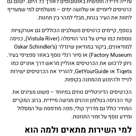
עלייה וירידה חופשית באוטובוסים לאורך כל היום. ישנם גם
כרטיסים ליומיים או שלושה ימים – מושלמים למי שמעדיף
לחוות את העיר בנחת, מבלי למהר בין תחנות.
בנוסף, קיימים כרטיסים משולבים הכוללים גם אטרקציות
נוספות כמו שייט על נהר הוויסלה (Vistula River), כניסה
למוזיאונים, ביקור במוזיאון שינדלר (Oskar Schindler’s
Factory Museum) או סיור רגלי נוסף באזור ספציפי בעיר.
ניתן לרכוש את הכרטיסים אונליין מראש דרך אתרים כמו
Tiqets או GetYourGuide, להוריד את הכרטיסים ישירות
לנייד ולהימנע מהמתנה בקופות.
הכרטיסים הדיגיטליים נוחים במיוחד – פשוט מציגים את
קוד הכניסה בטלפון ונהנים מגישה מיידית. ברוב המקרים
המחיר כולל גם מדריך קולי, מפה מודפסת של המסלול
ומידע נוסף על זמני התחנות.
למי השירות מתאים ולמה הוא