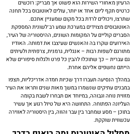
הרעיון מאחורי השירות הוא פשוט אך מבריק: רוכשים
כרטיס תקף ליום אחד או יותר, עולים לאוטובוס בכל תחנה
שתרצו, ויכולים לרדת בכל מקום שמעניין אתכם.
האוטובוסים מצוידים במערכת שמע רב־לשונית המספקת
הסברים קוליים על המקומות השונים, ההיסטוריה של העיר,
האירועים שקרו בה והאנשים שעיצבו את דמותה. האודיו
מתורגם לשפות רבות – אנגלית, גרמנית, צרפתית ולעיתים
גם עברית – כך שתוכלו להבין כל פרט ולגלות סיפורים שלא
הייתם נחשפים אליהם אחרת.
במהלך הנסיעה תעברו דרך שכיות חמדה אדריכליות, תצפו
במבנים עתיקים שנשמרו במשך מאות שנים ותראו את העיר
מזווית נוחה וגבוהה, במיוחד אם תבחרו לשבת בקומה
העליונה הפתוחה. התחושה היא של טיול רגוע אך עשיר
בתוכן – מסע שמחבר בין עבר והווה, בין היסטוריה לאווירה
עכשווית שוקקת.
מסלול האוטובוס ומה רואים בדרך