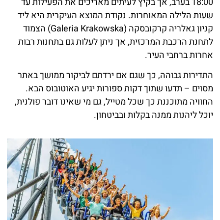
18:00 בערב, אך בקיץ לעיתים מאריכים את הפעילות עד
שעות הלילה המאוחרות. נקודת המוצא העיקרית היא ליד
קניון גאלריה קרקובסקה (Galeria Krakowska) הצמוד
לתחנת הרכבת המרכזית, אך ניתן לעלות גם בתחנות רבות
אחרות ברחבי העיר.
התדירות גבוהה, כך שגם אם ירדתם לביקור ממושך באתר
מסוים – תדעו שתוך דקות ספורות יגיע האוטובוס הבא.
החוויה מתוכננת כך שכל מטייל, גם מי שאינו דובר פולנית,
יוכל ליהנות ממנה בקלות ובביטחון.