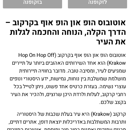
לזקופנה
בזקופנה
אוטובוס הופ און הופ אוף בקרקוב –
הדרך הקלה, הנוחה והחכמה לגלות
את העיר
אוטובוס הופ און הופ אוף בקרקוב (Hop On Hop Off
Krakow) הוא אחד השירותים האהובים ביותר על תיירים
שמגיעים לעיר, ומסיבה טובה. מדובר בחוויה תיירותית
מושלמת שמשלבת בין נוחות, גמישות, ידע היסטורי ונופים
עוצרי נשימה. בעזרת כרטיס אחד פשוט, ניתן לטייל בכל
רחבי קרקוב, לעלות ולרדת היכן שרוצים, ולהכיר את העיר
בקצב שלכם.
קרקוב (Krakow) היא עיר בעלת שכבות של היסטוריה
ותרבות המשתלבות באדריכלות יוצאת דופן, אתרים דתיים,
מבנים עתיקים ואמנות רחוב חיה ותוססת. אוטובוס התיירים