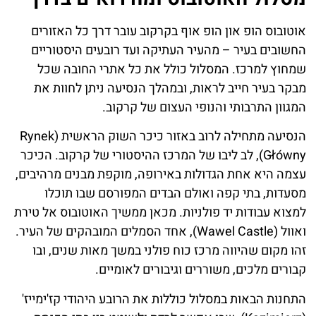
אוטובוס הופ און הופ אוף בקרקוב עובר דרך כל האזורים
החשובים בעיר – מהעיר העתיקה ועד רובעים היסטוריים
שמחוץ למרכז. המסלול כולל את כל אתרי החובה שכל
מבקר בעיר חייב לראות, ובמהלך הנסיעה ניתן לחוות את
המגוון התרבותי והנופי העצום של קרקוב.
הנסיעה מתחילה לרוב באזור כיכר השוק הראשית (Rynek
Główny), לב ליבו של המרכז ההיסטורי של קרקוב. הכיכר
עצמה היא אחת הגדולות באירופה, מוקפת מבנים מרהיבים,
מסעדות, בתי קפה ואולם הבדים המפורסם שבו תוכלו
למצוא עבודות יד פולניות. מכאן ממשיך האוטובוס אל טירת
ואוול (Wawel Castle), אחד הסמלים המובהקים של העיר.
זהו מקום שהיווה מרכז כוח פולני במשך מאות שנים, ובו
קבורים מלכים, משוררים וגיבורים לאומיים.
התחנות הבאות במסלול כוללות את הרובע היהודי קז'ימייז'