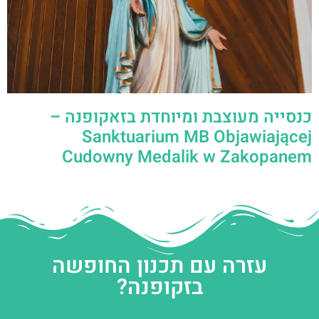
כנסייה מעוצבת ומיוחדת בזאקופנה –
Sanktuarium MB Objawiającej
Cudowny Medalik w Zakopanem
עזרה עם תכנון החופשה
בזקופנה?