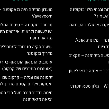
ת ובבתי מלון בזקופנה
להשאיר?
Vavavoom
קרה או זולה בהשוואה
נובמבר בזקפונה – טיפים המלצ
יש לעשות ולראות, אירועים מיו
מזג אוויר ועוד
ה – מלונות, אוכל,
קציות
שיעור סקי / סנובורד למתחילים
מדריך בזקופנה
פשה בזקופנה – תקציב
אוטובוס הופ און הופ אוף בקרק
(אוטובוס התיירים של קרקוב)
כב – איפה כדאי לישון
זקפונה עם עגלה – קרקוב עם
תינוקות וילדים קטנים מדריך לה
Willa Elżbiecin – מלון ספא יוקרתי
טיסה בכדור פורח מעל הרי הט
יציאה מזאקופנה