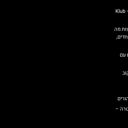
מועדון מוזיקה חיה בזאקופנה – Klub
ות מה
חדים,
 עם
וב
ורים
טרה –