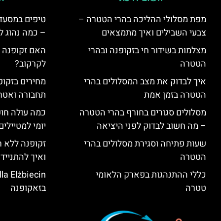
מפת מסלולי ההליכה בהרי הטטרה –
טיפים במסעדו
צבעי השבילים ואיך מתמצאים
– כמה נהוג 
מצלמות בשידור חי בזקופנה ובהרי
האם זקופנה י
הטטרה
לקרקוב?
איך לבדוק את מצב המסלולים בהרי
מחירים בזקופנ
הטטרה בזמן אמת
תחבורה ואטר
מסלולים סגורים בחורף בהרי הטטרה
כמה עולה חו
– מה חשוב לבדוק לפני היציאה
יומי למטיילים
שעות פתיחה וסגירת מסלולים בהרי
זקופנה ללא ר
הטטרה
ואיך להתנייד
כללי ההתנהגות בפארק הלאומי
טטרה
בזאקופנה