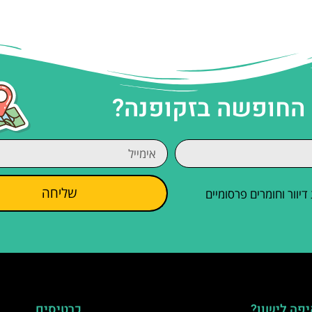
 החופשה בזקופנה?
שליחה
וור וחומרים פרסומיים
פה לישון?
כרטיסים