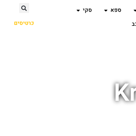
ספא
סקי
כרטיסים
ב
K