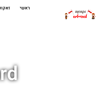
ראשי
זאקופ
rd