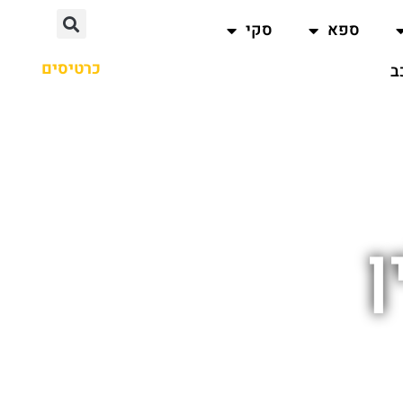
ספא
סקי
כרטיסים
ב
ן