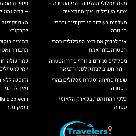
מפת מסלולי ההליכה בהרי הטטרה –
טיפים במסעדו
צבעי השבילים ואיך מתמצאים
– כמה נהוג 
מצלמות בשידור חי בזקופנה ובהרי
האם זקופנה י
הטטרה
לקרקוב?
איך לבדוק את מצב המסלולים בהרי
מחירים בזקופנ
הטטרה בזמן אמת
תחבורה ואטר
מסלולים סגורים בחורף בהרי הטטרה
כמה עולה חו
– מה חשוב לבדוק לפני היציאה
יומי למטיילים
שעות פתיחה וסגירת מסלולים בהרי
זקופנה ללא ר
הטטרה
ואיך להתנייד
כללי ההתנהגות בפארק הלאומי
טטרה
בזאקופנה