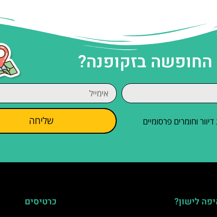
 החופשה בזקופנה?
שליחה
וור וחומרים פרסומיים
פה לישון?
כרטיסים