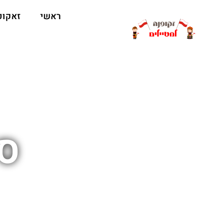
ראשי
זאקופ
סק