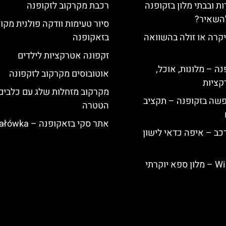
ת ובבתי מלון בזקופנה
רכבת מקרקוב לזקופנה
להשאיר?
סיור טעימות וודקה פולנית מקו
קרה או זולה בהשוואה
בזאקופנה
זקפונה אטרקציות לילדים
ה – מלונות, אוכל,
אוטובוסים מקרקוב לזקפונה
קציות
מקרקוב מזחלות שלג עם כלבים
פשה בזקופנה – תקציב
הטטרה
אתר סקי בזאקופנה – Gubałówka
כב – איפה כדאי לישון
Willa Elżbiecin – מלון ספא יוקרתי