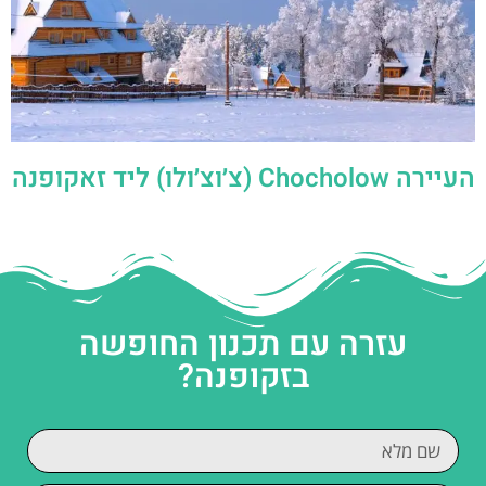
העיירה Chocholow (צ׳וצ׳ולו) ליד זאקופנה
עזרה עם תכנון החופשה
בזקופנה?