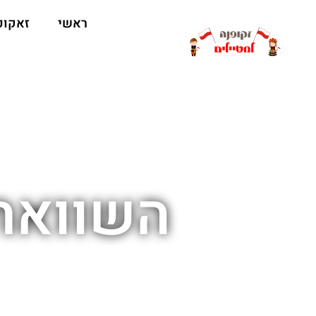
ראשי
זאקופ
השוואת 