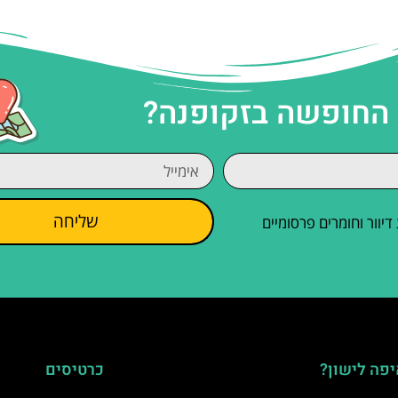
 החופשה בזקופנה?
שליחה
וור וחומרים פרסומיים
פה לישון?
כרטיסים