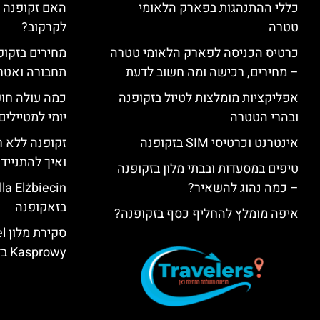
כללי ההתנהגות בפארק הלאומי
האם זקופנה י
טטרה
לקרקוב?
כרטיס הכניסה לפארק הלאומי טטרה
מחירים בזקופנ
– מחירים, רכישה ומה חשוב לדעת
תחבורה ואטר
אפליקציות מומלצות לטיול בזקופנה
כמה עולה חו
ובהרי הטטרה
יומי למטיילים
אינטרנט וכרטיסי SIM בזקופנה
זקופנה ללא ר
ואיך להתנייד
טיפים במסעדות ובבתי מלון בזקופנה
– כמה נהוג להשאיר?
בזאקופנה
איפה מומלץ להחליף כסף בזקופנה?
סק
Kasprowy בזאקופנה