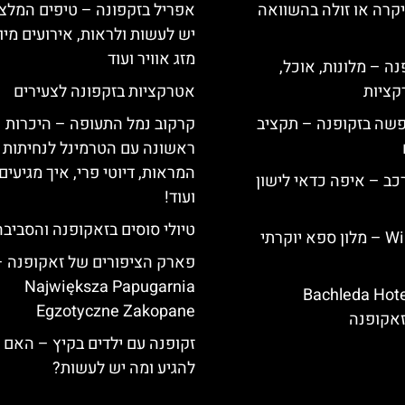
קרה או זולה בהשוואה
אפריל בזקפונה – טיפים המלצ
יש לעשות ולראות, אירועים מיו
מזג אוויר ועוד
ה – מלונות, אוכל,
קציות
אטרקציות בזקפונה לצעירים
פשה בזקופנה – תקציב
קרקוב נמל התעופה – היכרות
ראשונה עם הטרמינל לנחיתות /
המראות, דיוטי פרי, איך מגיעים
כב – איפה כדאי לישון
ועוד!
טיולי סוסים בזאקופנה והסביבה
Willa Elżbiecin – מלון ספא יוקרתי
פארק הציפורים של זאקופנה –
Największa Papugarnia
ירת מלון Bachleda Hotel
Egzotyczne Zakopane
זקופנה עם ילדים בקיץ – האם 
להגיע ומה יש לעשות?