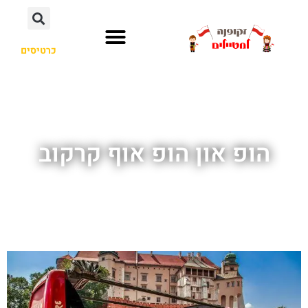
כרטיסים
הופ און הופ אוף קרקוב