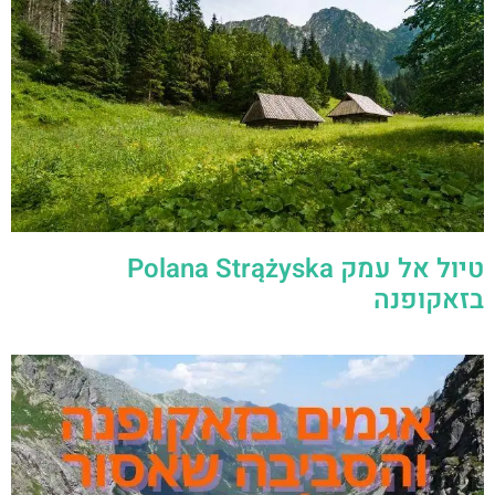
טיול אל עמק Polana Strążyska
בזאקופנה
אגמים בזאקופנה והסביבה שאסור לפספס