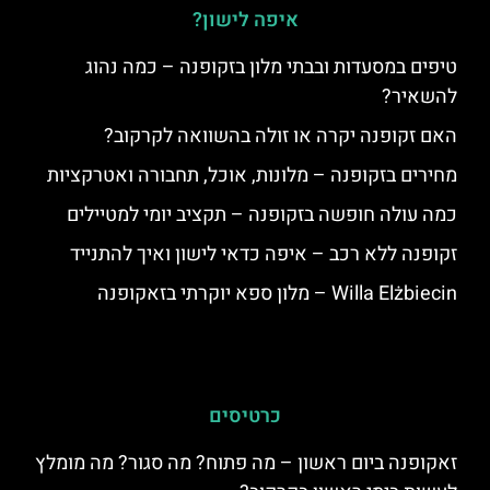
זקופנה ללא רכב – איפה כדאי לישון ואיך להתנייד
Willa Elżbiecin – מלון ספא יוקרתי בזאקופנה
כרטיסים
זאקופנה ביום ראשון – מה פתוח? מה סגור? מה מומלץ
לעשות בימי ראשון בקרקוב?
אטרקציות בזקופנה בחורף
טיולים מזקופנה אל אגם מורסקי
סיור טעימות אוכל פולני מסורתי בזאקופנה
זקפונה בקיץ – טיפים המלצות מה יש לעשות ולראות,
אירועים מיוחדים, מזג אוויר ועוד
טיולי יום בזאקופנה אל Dolina Gąsienicowa