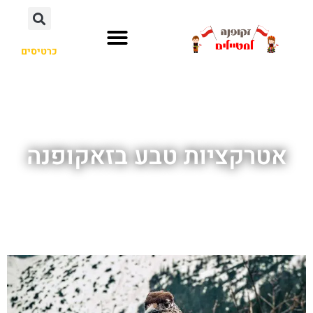
אטרקציות טבע בזאקופנה
כרטיסים
פארק הציפורים של זאקופנה –
Największa Papugarnia Egzotyczne
Zakopane