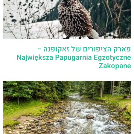
עמק Dolina Strążyska ליד זאקופנה –
מושלם ליום טיול