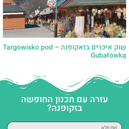
שוק איכרים בזאקופנה – Targowisko pod
Gubałówką
עזרה עם תכנון החופשה
בזקופנה?