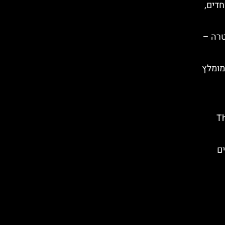
חדים,
טרה –
מומלץ
The
ם