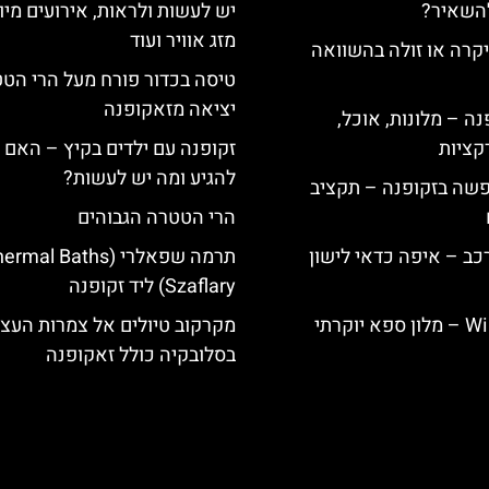
להשאיר?
יש לעשות ולראות, אירועים מיו
מזג אוויר ועוד
קרה או זולה בהשוואה
טיסה בכדור פורח מעל הרי הט
יציאה מזאקופנה
ה – מלונות, אוכל,
קציות
זקופנה עם ילדים בקיץ – האם 
להגיע ומה יש לעשות?
פשה בזקופנה – תקציב
הרי הטטרה הגבוהים
כב – איפה כדאי לישון
תרמה שפאלרי (rmal Baths
Szaflary) ליד זקופנה
Willa Elżbiecin – מלון ספא יוקרתי
מקרקוב טיולים אל צמרות העצי
בסלובקיה כולל זאקופנה