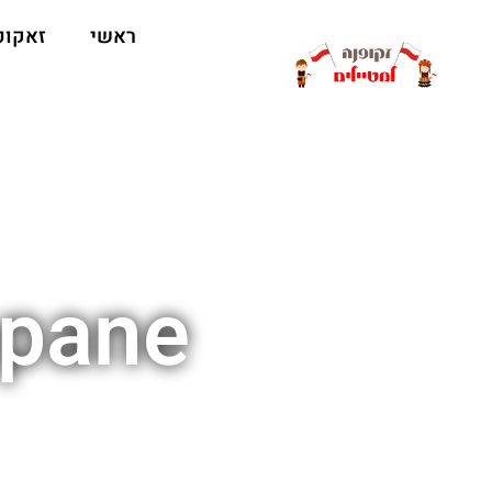
ראשי
זאקופ
opane