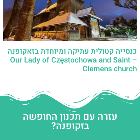
כנסייה קטולית עתיקה ומיוחדת בזאקופנה
– Our Lady of Częstochowa and Saint
Clemens church
עזרה עם תכנון החופשה
בזקופנה?