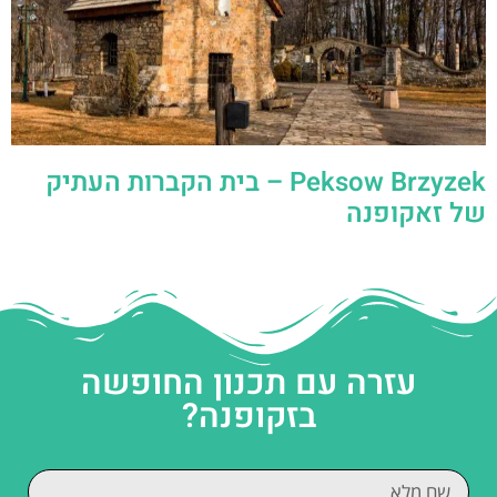
Peksow Brzyzek – בית הקברות העתיק
של זאקופנה
עזרה עם תכנון החופשה
בזקופנה?