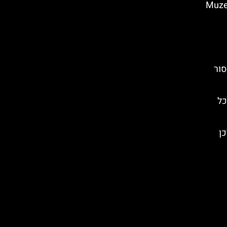
 בזאקופנה – Muzeum
סור
כל
ן