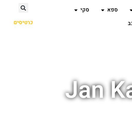
ספא
סקי
כרטיסים
ב
Jan K