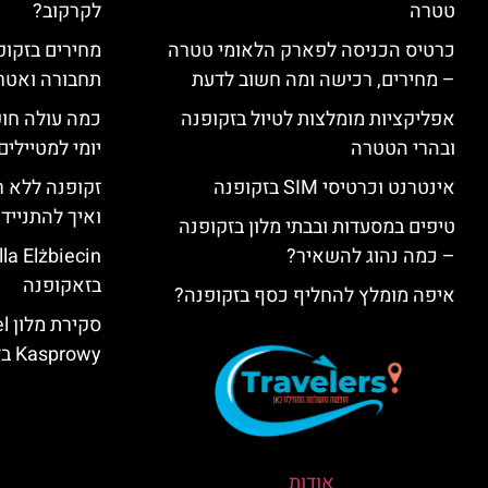
טטרה
לקרקוב?
כרטיס הכניסה לפארק הלאומי טטרה
מחירים בזקופנ
– מחירים, רכישה ומה חשוב לדעת
תחבורה ואטר
אפליקציות מומלצות לטיול בזקופנה
כמה עולה חו
ובהרי הטטרה
יומי למטיילים
אינטרנט וכרטיסי SIM בזקופנה
זקופנה ללא ר
ואיך להתנייד
טיפים במסעדות ובבתי מלון בזקופנה
– כמה נהוג להשאיר?
בזאקופנה
איפה מומלץ להחליף כסף בזקופנה?
סק
Kasprowy בזאקופנה
אודות