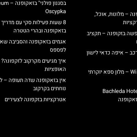
בסגנון פולני"
Oscypka
ה – מלונות, אוכל,
קציות
8 שעות פעילות סקי עם מדריך
בזאקופנה ובהרי הטטרה
פשה בזקופנה – תקציב
אגמים בזאקופנה והסביבה שא
לפספס
כב – איפה כדאי לישון
איך מגיעים מקרקוב לזקפונה? 
האופציות
Willa Elżbiecin – מלון ספא יוקרתי
אין בזאקופנה שדה תעופה – לכ
נוחתים בקרקוב
ירת מלון Bachleda Hotel
אטרקציות בזקפונה לצעירים