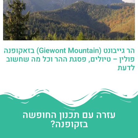
הר גייבונט (Giewont Mountain) בזאקופנה
פולין – טיולים, פסגת ההר וכל מה שחשוב
לדעת
עזרה עם תכנון החופשה
בזקופנה?