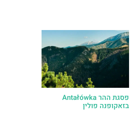
פסגת ההר Antałówka
בזאקופנה פולין