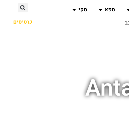
ספא
סקי
כרטיסים
ב