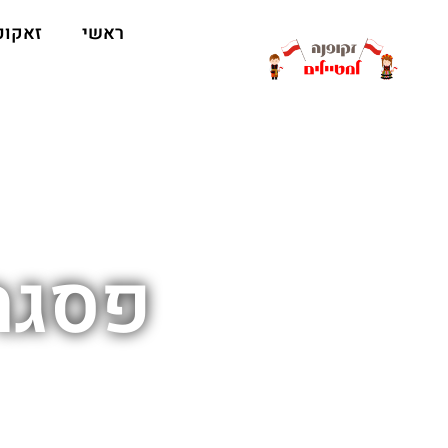
ראשי
זאקופ
פסגת ההר