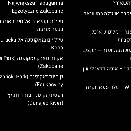
להשאיר?
Największa Papugarnia
Egzotyczne Zakopane
קרה או זולה בהשוואה
טיול מזקופאנה אל טירת אורבה 
בכפר אורבה
ה – מלונות, אוכל,
קציות
טיול יום בזאקופנה אל
Kopa
פשה בזקופנה – תקציב
אקווה פארק זאקופנ
Zakopane)
כב – איפה כדאי לישון
גן חיות זאקופנה (ki Park
Edukacyjny)
Willa Elżbiecin – מלון ספא יוקרתי
רפטינג זקופנה בנהר דונייץ'
(Dunajec River)