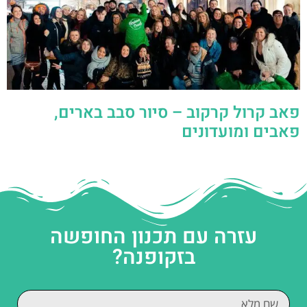
פאב קרול קרקוב – סיור סבב בארים,
פאבים ומועדונים
עזרה עם תכנון החופשה
בזקופנה?