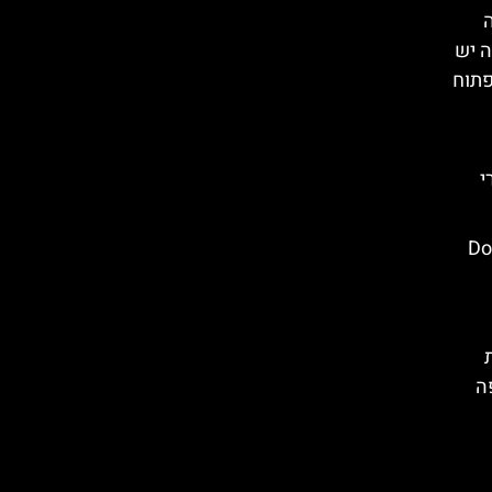
ה יש
פתוח
35 אתרי
Dolina
ה