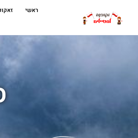
ראשי
זאקופ
ס