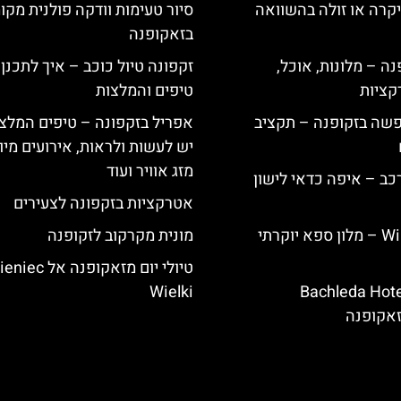
קרה או זולה בהשוואה
סיור טעימות וודקה פולנית מקו
בזאקופנה
ה – מלונות, אוכל,
זקפונה טיול כוכב – איך לתכנן
קציות
טיפים והמלצות
פשה בזקופנה – תקציב
אפריל בזקפונה – טיפים המלצ
יש לעשות ולראות, אירועים מיו
מזג אוויר ועוד
כב – איפה כדאי לישון
אטרקציות בזקפונה לצעירים
Willa Elżbiecin – מלון ספא יוקרתי
מונית מקרקוב לזקופנה
טיולי יום מזאקופנה 
ירת מלון Bachleda Hotel
Wielki