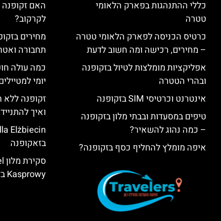
כללי ההתנהגות בפארק הלאומי
האם זקופנה י
טטרה
לקרקוב?
כרטיס הכניסה לפארק הלאומי טטרה
מחירים בזקופנ
– מחירים, רכישה ומה חשוב לדעת
תחבורה ואטר
אפליקציות מומלצות לטיול בזקופנה
כמה עולה חו
ובהרי הטטרה
יומי למטיילים
אינטרנט וכרטיסי SIM בזקופנה
זקופנה ללא ר
ואיך להתנייד
טיפים במסעדות ובבתי מלון בזקופנה
– כמה נהוג להשאיר?
בזאקופנה
איפה מומלץ להחליף כסף בזקופנה?
סק
Kasprowy בזאקופנה