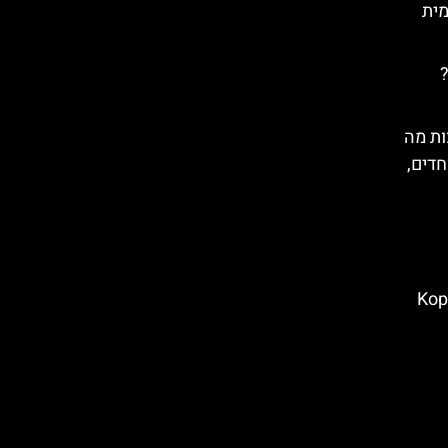
מית
?
ות מה
חדים,
אל Kopieniec