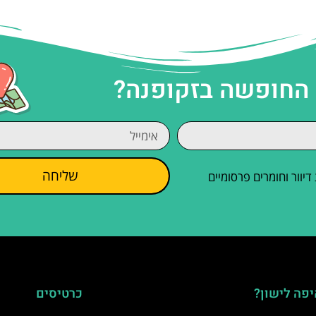
 החופשה בזקופנה?
שליחה
וור וחומרים פרסומיים
פה לישון?
כרטיסים