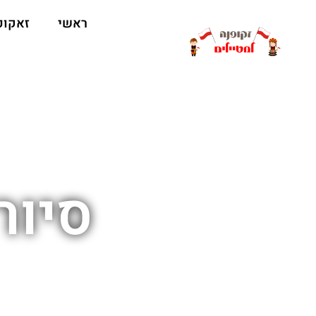
ראשי
זאקופ
סיור