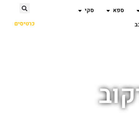
ספא
סקי
כרטיסים
ב
קוב