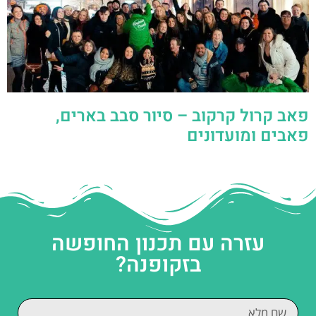
פאב קרול קרקוב – סיור סבב בארים,
פאבים ומועדונים
עזרה עם תכנון החופשה
בזקופנה?