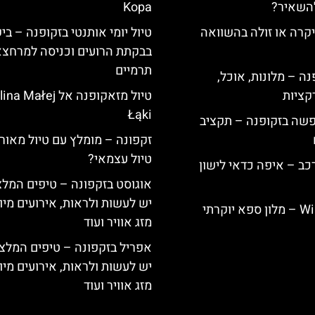
להשאיר?
Kopa
קרה או זולה בהשוואה
טיול יומי אותנטי בזקופנה – ביק
בבקתת הרועים וכניסה למרחצא
תרמיים
ה – מלונות, אוכל,
קציות
טיול מזאקופנה אל  Małej
Łąki
פשה בזקופנה – תקציב
זקפונה – מומלץ עם טיול מאורג
טיול עצמאי?
כב – איפה כדאי לישון
אוגוסט בזקפונה – טיפים המלצ
יש לעשות ולראות, אירועים מיו
Willa Elżbiecin – מלון ספא יוקרתי
מזג אוויר ועוד
אפריל בזקפונה – טיפים המלצ
יש לעשות ולראות, אירועים מיו
מזג אוויר ועוד