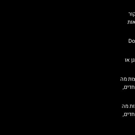
ור
ות
Dolina
ן או
ות מה
חדים,
ות מה
חדים,