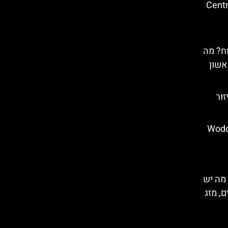
(Cent
ח? מה
אשון
זור
 מפל Wodospad
מה יש
, מזג