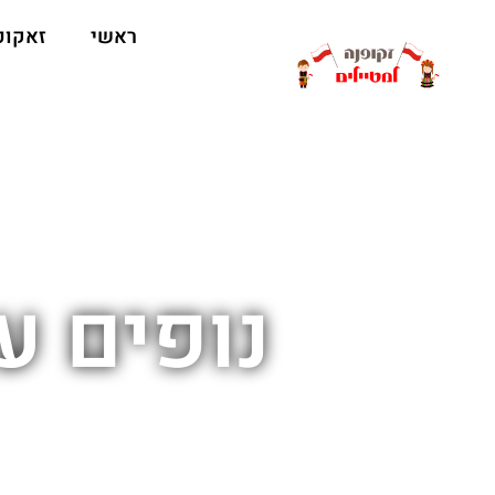
ראשי
זאקופ
נופים ע