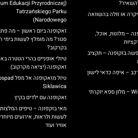
להשאיר?
rum Edukacji Przyrodniczej
Tatrzańskiego Parku
קרה או זולה בהשוואה
Narodowego)
זאקופנה ביום ראשון – מה פתו
ה – מלונות, אוכל,
סגור? מה מומלץ לעשות בימי ר
קציות
בקרקוב?
פשה בזקופנה – תקציב
טיולי אופניים בהרי הטטרה באי
זאקופנה (יציאה מקרקוב)
כב – איפה כדאי לישון
טיול מזאקופנה אל
Siklawica
Willa Elżbiecin – מלון ספא יוקרתי
זאקופנה עם ילדים בקיץ
מאי בזקפונה – טיפים המלצות 
לעשות ולראות, אירועים מיוחדים
אוויר ועוד