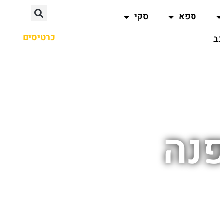
ספא
סקי
כרטיסים
ב
פנה