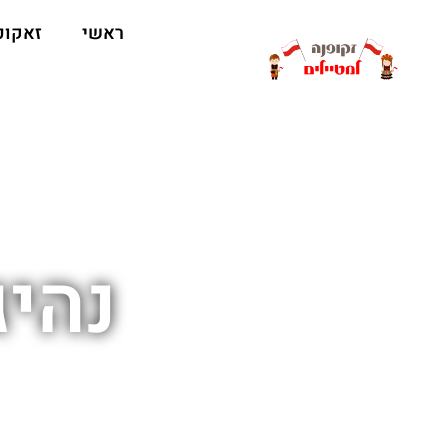
ראשי
זאקופ
נהיג