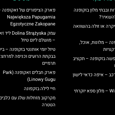
ת ובבתי מלון בזקופנה
פארק הציפורים של זאקופנה –
להשאיר?
Największa Papugarnia
Egzotyczne Zakopane
קרה או זולה בהשוואה
עמק na Strążyska
– מושלם ליום טיול
ה – מלונות, אוכל,
קציות
טיול יומי אותנטי בזקופנה – ביק
בבקתת הרועים וכניסה למרחצא
פשה בזקופנה – תקציב
תרמיים
פארק חבלים זאקופנה (Park
כב – איפה כדאי לישון
Linowy Gugu)
חיי לילה בזקפונה
Willa Elżbiecin – מלון ספא יוקרתי
מקרקוב מזחלות שלג עם כלבים
הטטרה