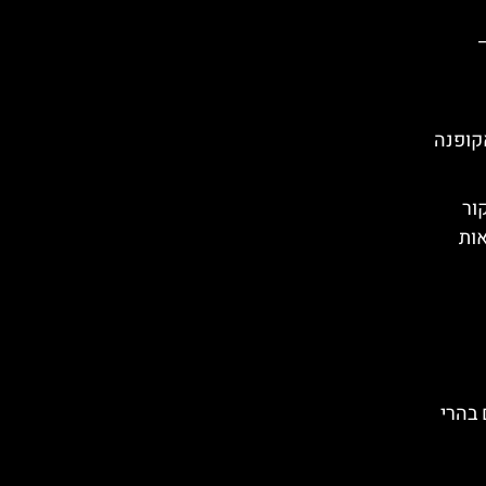
Doli ליד זאקופנה
ור
ות
 בהרי