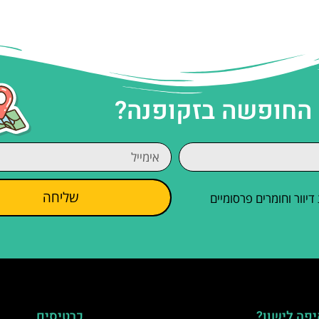
 החופשה בזקופנה?
שליחה
וור וחומרים פרסומיים
פה לישון?
כרטיסים