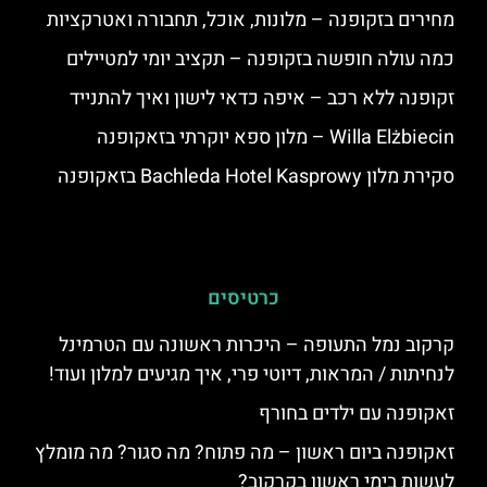
מחירים בזקופנה – מלונות, אוכל, תחבורה ואטרקציות
כמה עולה חופשה בזקופנה – תקציב יומי למטיילים
זקופנה ללא רכב – איפה כדאי לישון ואיך להתנייד
Willa Elżbiecin – מלון ספא יוקרתי בזאקופנה
סקירת מלון Bachleda Hotel Kasprowy בזאקופנה
כרטיסים
קרקוב נמל התעופה – היכרות ראשונה עם הטרמינל
לנחיתות / המראות, דיוטי פרי, איך מגיעים למלון ועוד!
זאקופנה עם ילדים בחורף
זאקופנה ביום ראשון – מה פתוח? מה סגור? מה מומלץ
לעשות בימי ראשון בקרקוב?