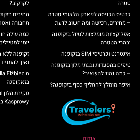
טטרה
לקרקוב?
כרטיס הכניסה לפארק הלאומי טטרה
מחירים בזקופנ
– מחירים, רכישה ומה חשוב לדעת
תחבורה ואטר
אפליקציות מומלצות לטיול בזקופנה
כמה עולה חו
ובהרי הטטרה
יומי למטיילים
אינטרנט וכרטיסי SIM בזקופנה
זקופנה ללא ר
ואיך להתנייד
טיפים במסעדות ובבתי מלון בזקופנה
– כמה נהוג להשאיר?
בזאקופנה
איפה מומלץ להחליף כסף בזקופנה?
סק
Kasprowy בזאקופנה
אודות