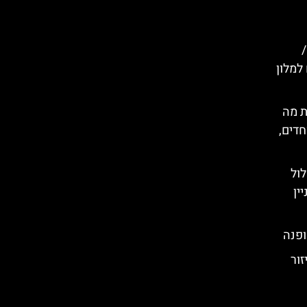
 למלון
ת מה
חדים,
ול
ין
ופנה
זור