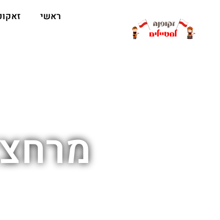
ראשי
זאקופ
מרחצא