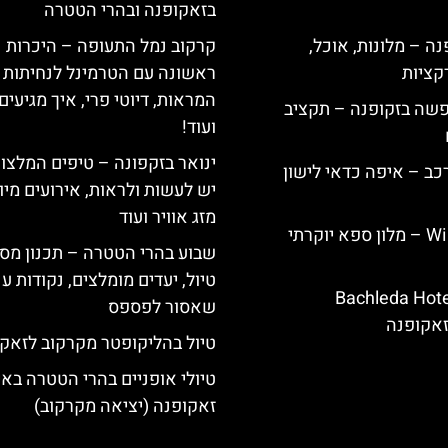
בזאקופנה ובהרי הטטרה
ה – מלונות, אוכל,
קרקוב נמל התעופה – היכרות
קציות
ראשונה עם הטרמינל לנחיתות /
המראות, דיוטי פרי, איך מגיעים
פשה בזקופנה – תקציב
ועוד!
ינואר בזקפונה – טיפים המלצו
כב – איפה כדאי לישון
יש לעשות ולראות, אירועים מיו
מזג אוויר ועוד
Willa Elżbiecin – מלון ספא יוקרתי
שבוע בהרי הטטרה – תכנון מסל
טיול, יעדים מומלצים, נקודות עני
ירת מלון Bachleda Hotel
שאסור לפספס
טיול בהליקופטר מקרקוב לזאק
טיולי אופניים בהרי הטטרה באי
זאקופנה (יציאה מקרקוב)