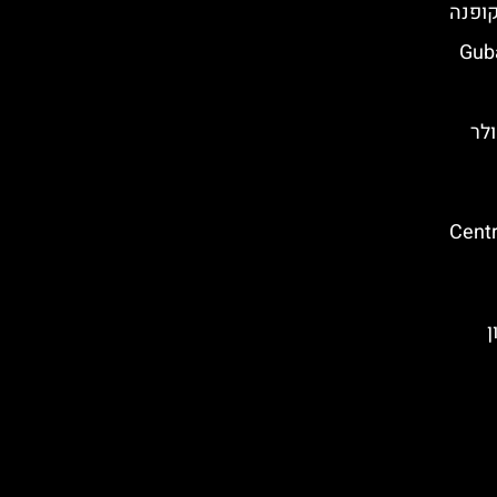
קופנה
ולר
(Cent
יון