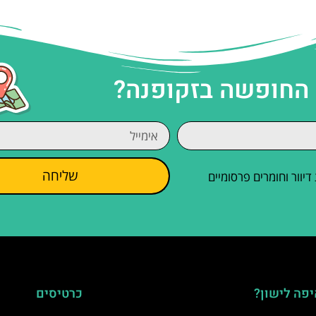
 החופשה בזקופנה?
שליחה
וור וחומרים פרסומיים
פה לישון?
כרטיסים