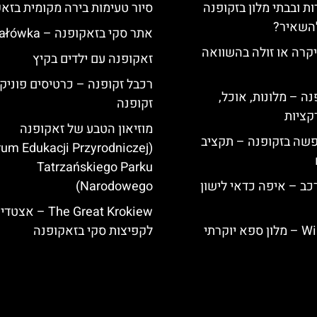
ת ובבתי מלון בזקופנה
סיור טעימות בירה מקומית בזא
להשאיר?
אתר סקי בזאקופנה – Gubałówka
קרה או זולה בהשוואה
זאקופנה עם ילדים בקיץ
רכבל זקופנה – כרטיסים פוניק
ה – מלונות, אוכל,
זקופנה
קציות
מוזיאון הטבע של זאקופנה
פשה בזקופנה – תקציב
rum Edukacji Przyrodniczej
Tatrzańskiego Parku
כב – איפה כדאי לישון
Narodowego)
The Great Krokiew – אצטד
Willa Elżbiecin – מלון ספא יוקרתי
לקפיצות סקי בזאקופנה