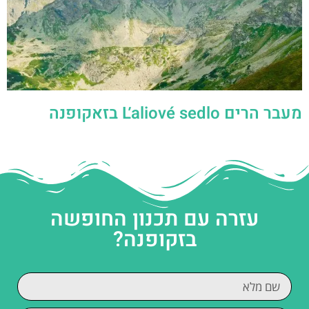
מעבר הרים Ľaliové sedlo בזאקופנה
עזרה עם תכנון החופשה
בזקופנה?