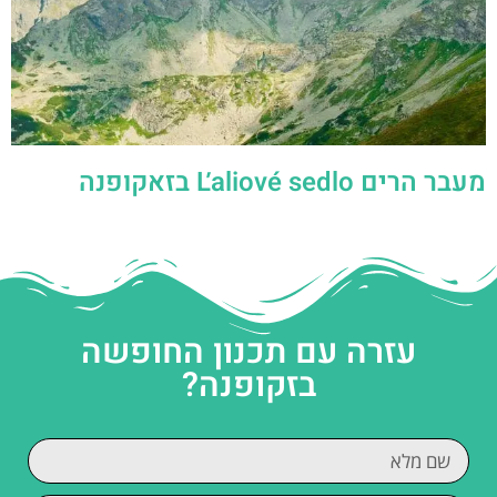
מעבר הרים Ľaliové sedlo בזאקופנה
עזרה עם תכנון החופשה
בזקופנה?