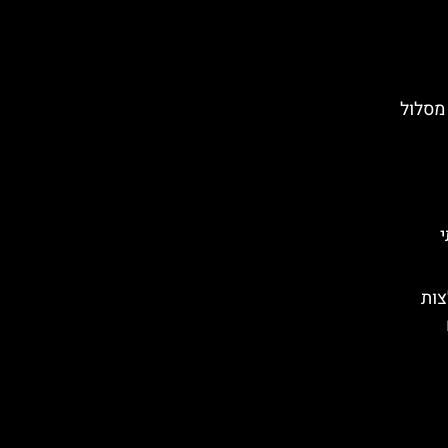
 מסלול
י
צות