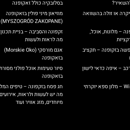
להשאיר?
בסלובקיה כולל זאקופנה
קרה או זולה בהשוואה
מוזיאון מיני פולין בזאקופנה
(MYSZOGRÓD ZAKOPANE)
ה – מלונות, אוכל,
זקפונה והסביבה – בניית תכנון
קציות
מה לראות ולעשות
פשה בזקופנה – תקציב
אגם מורסקי (Morskie Oko)
בזאקופנה
כב – איפה כדאי לישון
סיור טעימות אוכל פולני מסורת
בזאקופנה
Willa Elżbiecin – מלון ספא יוקרתי
חג פסח בזקפונה – טיפים המל
מה יש לעשות ולראות, אירועים
מיוחדים, מזג אוויר ועוד