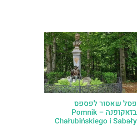
פסל שאסור לפספס
בזאקופנה – Pomnik
Chałubińskiego i Sabały