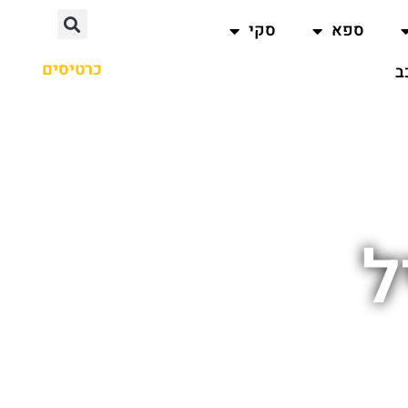
ספא
סקי
כרטיסים
ב
ל