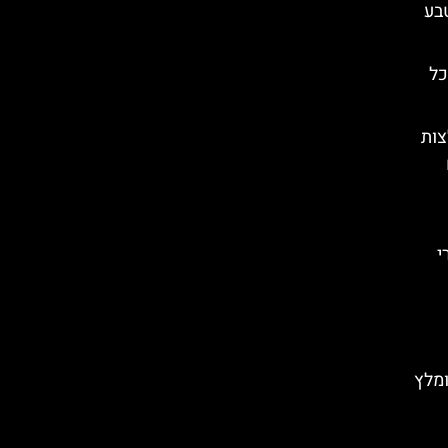
בע
כל
צות
35 אתרי
ומלץ