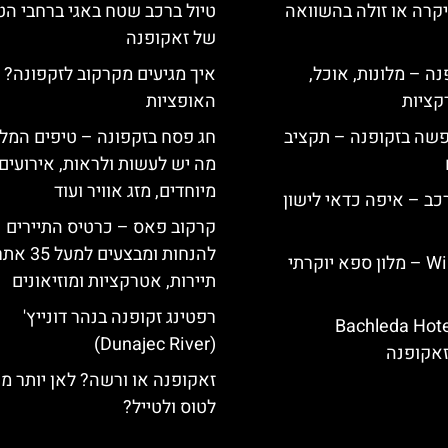
קרה או זולה בהשוואה
טיול ברכב שטח באגי ברחבי הט
של זאקופנה
ה – מלונות, אוכל,
איך מגיעים מקרקוב לזקפונה? 
קציות
האופציות
פשה בזקופנה – תקציב
חג פסח בזקפונה – טיפים המל
מה יש לעשות ולראות, אירועים
מיוחדים, מזג אוויר ועוד
כב – איפה כדאי לישון
קרקוב פאס – כרטיס התיירים
להנחות ומבצעים למעל 
Willa Elżbiecin – מלון ספא יוקרתי
תיירות, אטרקציות ומוזיאונים
רפטינג זקופנה בנהר דונייץ'
ירת מלון Bachleda Hotel
(Dunajec River)
זאקופנה או ורשה? לאן יותר מ
לטוס ולטייל?