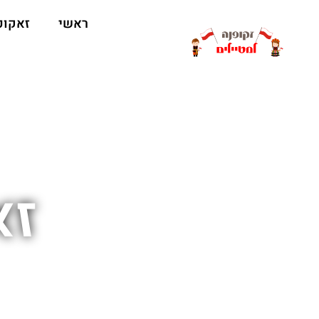
ראשי
זאקופ
זא