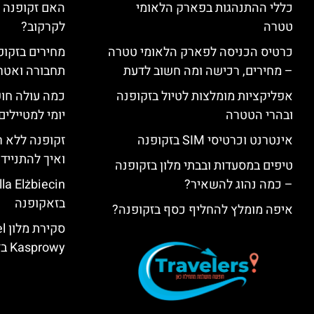
כללי ההתנהגות בפארק הלאומי
האם זקופנה י
טטרה
לקרקוב?
כרטיס הכניסה לפארק הלאומי טטרה
מחירים בזקופנ
– מחירים, רכישה ומה חשוב לדעת
תחבורה ואטר
אפליקציות מומלצות לטיול בזקופנה
כמה עולה חו
ובהרי הטטרה
יומי למטיילים
אינטרנט וכרטיסי SIM בזקופנה
זקופנה ללא ר
ואיך להתנייד
טיפים במסעדות ובבתי מלון בזקופנה
– כמה נהוג להשאיר?
בזאקופנה
איפה מומלץ להחליף כסף בזקופנה?
סק
Kasprowy בזאקופנה