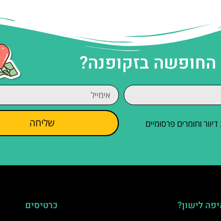
 החופשה בזקופנה?
שליחה
וור וחומרים פרסומיים
פה לישון?
כרטיסים