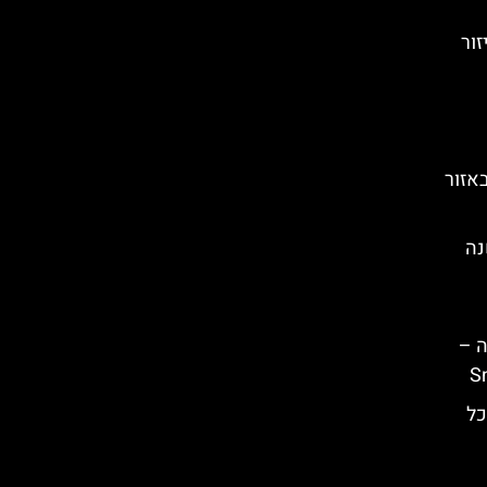
זור
אזור
נה
ה –
S
כל