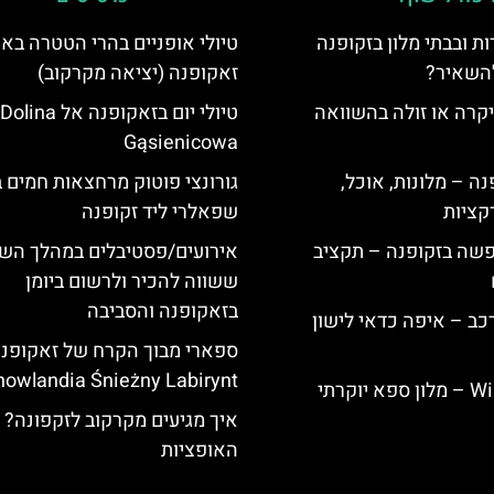
ת ובבתי מלון בזקופנה
טיולי אופניים בהרי הטטרה באי
להשאיר?
זאקופנה (יציאה מקרקוב)
קרה או זולה בהשוואה
טיולי יום בזאקופנה אל Dolina
Gąsienicowa
ה – מלונות, אוכל,
גורונצי פוטוק מרחצאות חמים ב
קציות
שפאלרי ליד זקופנה
פשה בזקופנה – תקציב
אירועים/פסטיבלים במהלך הש
ששווה להכיר ולרשום ביומן
בזאקופנה והסביבה
כב – איפה כדאי לישון
ספארי מבוך הקרח של זאקופנ
nowlandia Śnieżny Labirynt
Willa Elżbiecin – מלון ספא יוקרתי
איך מגיעים מקרקוב לזקפונה? 
האופציות