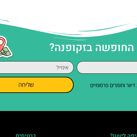
 החופשה בזקופנה?
שליחה
וור וחומרים פרסומיים
פה לישון?
כרטיסים