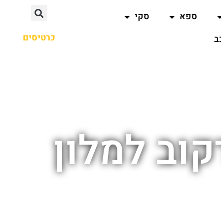
ספא
סקי
כרטיסים
ב
וב למלון