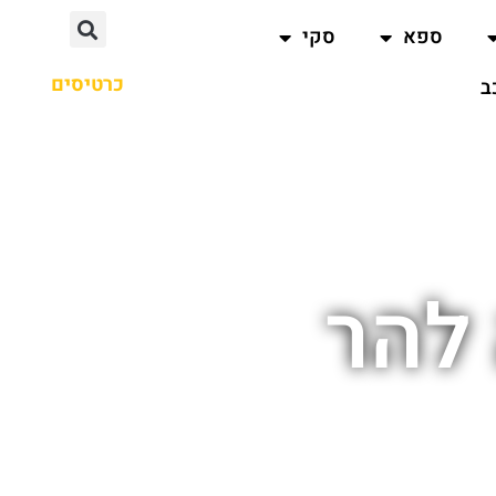
ספא
סקי
כרטיסים
ב
 להר