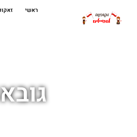
ראשי
זאקופ
גובאו