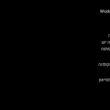
 מפל Wodospad
ה יש
פתוח
Doli ליד זאקופנה
Willa Kolib) – מוזיאון