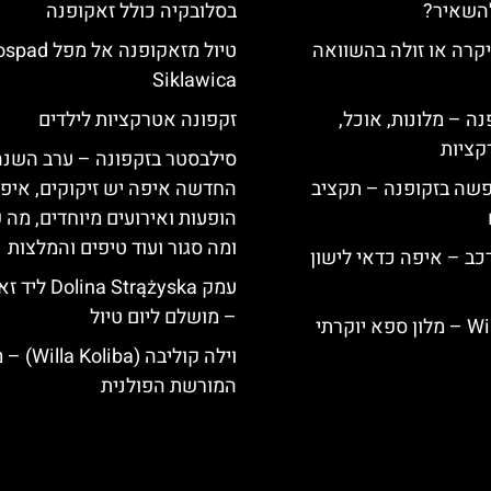
להשאיר?
בסלובקיה כולל זאקופנה
קרה או זולה בהשוואה
טיול מזאקופנה אל
Siklawica
ה – מלונות, אוכל,
זקפונה אטרקציות לילדים
קציות
סילבסטר בזקפונה – ערב השנה
פשה בזקופנה – תקציב
החדשה איפה יש זיקוקים, איפ
הופעות ואירועים מיוחדים, מה 
ומה סגור ועוד טיפים והמלצות
כב – איפה כדאי לישון
עמק na Strążyska
– מושלם ליום טיול
Willa Elżbiecin – מלון ספא יוקרתי
וילה קוליבה (a
המורשת הפולנית