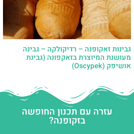
גבינות זאקופנה – רדיקולקה – גבינה
מעושנת המיוצרת בזאקפונה (גבינת
אושיפק (Oscypek)
עזרה עם תכנון החופשה
בזקופנה?