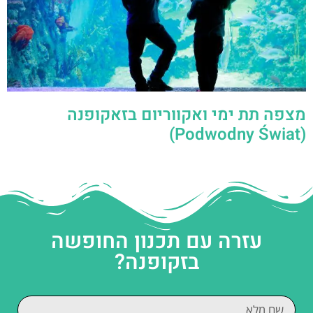
מצפה תת ימי ואקווריום בזאקופנה
(Podwodny Świat)
עזרה עם תכנון החופשה
בזקופנה?