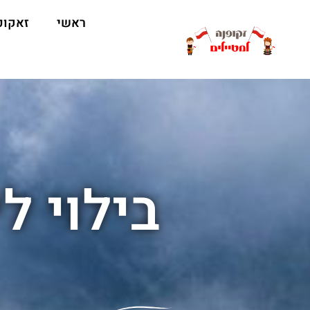
ראשי
זאקופ
בילוי ל