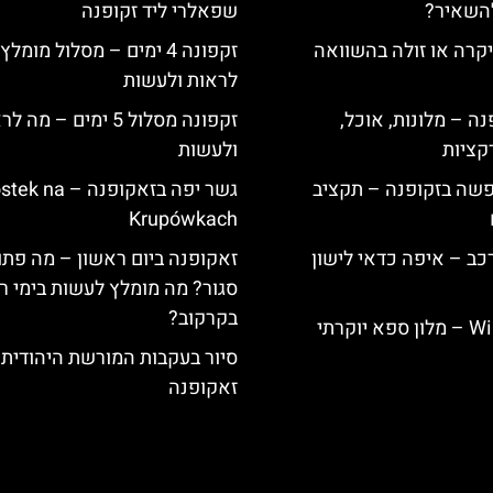
להשאיר?
שפאלרי ליד זקופנה
קרה או זולה בהשוואה
זקפונה 4 ימים – מסלול מומל
לראות ולעשות
ה – מלונות, אוכל,
זקפונה מסלול 5 ימים – מה
קציות
ולעשות
פשה בזקופנה – תקציב
גשר יפה בזאקופנה – a
Krupówkach
כב – איפה כדאי לישון
זאקופנה ביום ראשון – מה פתו
סגור? מה מומלץ לעשות בימי ר
בקרקוב?
Willa Elżbiecin – מלון ספא יוקרתי
סיור בעקבות המורשת היהודית
זאקופנה