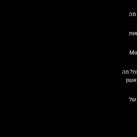
ץ מה
 לראות
Mostek n
ח? מה
אשון
 של