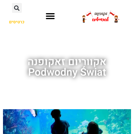
כרטיסים
אקווריום זאקופנה
Podwodny Świat