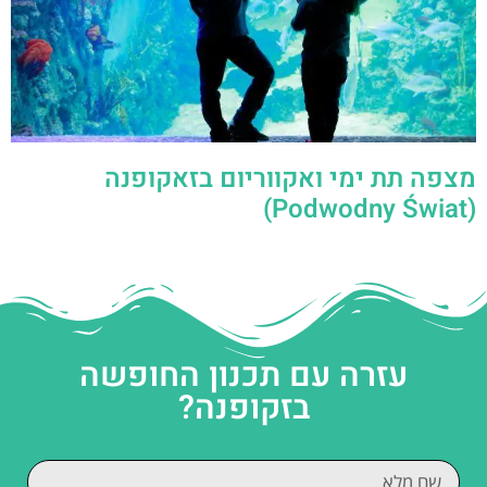
מצפה תת ימי ואקווריום בזאקופנה
(Podwodny Świat)
עזרה עם תכנון החופשה
בזקופנה?