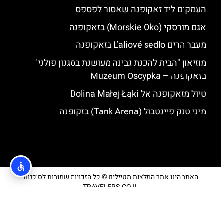
העמקים ליד זאקופנה שאסור לפספס
אגם מורסקי (Morskie Oko) בזאקופנה
מעבר הרים Ľaliové sedlo בזאקופנה
מוזיאון "הבית להכנת גבינה מעושנת בסגנון פולני"
בזאקופנה – Muzeum Oscypka
טיול מזאקופנה אל Dolina Małej Łąki
מיני טנק פיינטבול (Tank Arena) בזקופנה
האתר הינו אתר המלצות מטיילים © כל הזכויות שמורות לסוכנות
TRAVELERS.CO.IL
מדיניות פרטיות