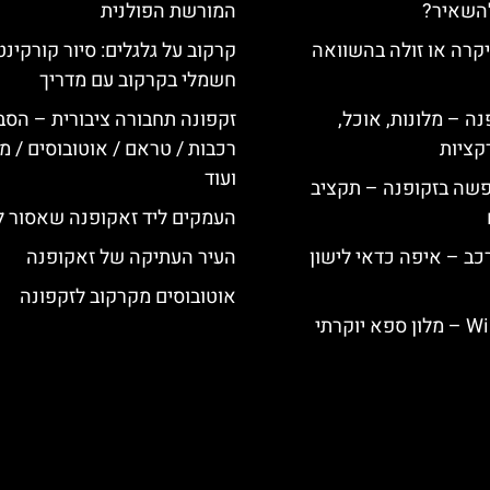
להשאיר?
המורשת הפולנית
קרה או זולה בהשוואה
קרקוב על גלגלים: סיור קורקינט
חשמלי בקרקוב עם מדריך
ה – מלונות, אוכל,
זקפונה תחבורה ציבורית – הסב
קציות
רכבות / טראם / אוטובוסים / מו
ועוד
פשה בזקופנה – תקציב
העמקים ליד זאקופנה שאסור 
כב – איפה כדאי לישון
העיר העתיקה של זאקופנה
אוטובוסים מקרקוב לזקפונה
Willa Elżbiecin – מלון ספא יוקרתי