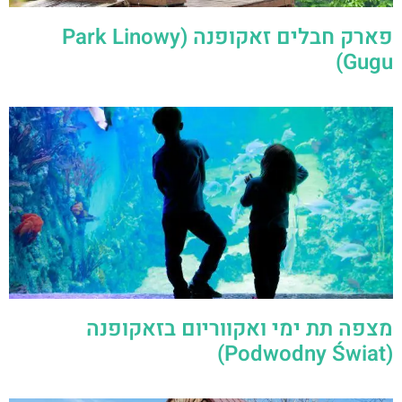
מצפה תת ימי ואקווריום בזאקופנה
(Podwodny Świat)