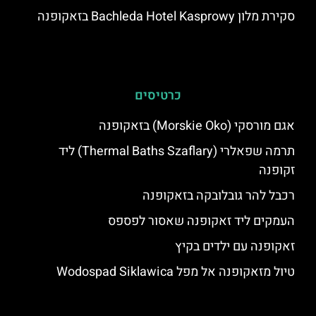
אגם מורסקי (Morskie Oko) בזאקופנה
תרמה שפאלרי (Thermal Baths Szaflary) ליד
זקופנה
רכבל להר גובלובקה בזאקופנה
העמקים ליד זאקופנה שאסור לפספס
זאקופנה עם ילדים בקיץ
טיול מזאקופנה אל מפל Wodospad Siklawica
האתר הינו אתר המלצות מטיילים © כל הזכויות שמורות לסוכנות
TRAVELERS.CO.IL
מדיניות פרטיות