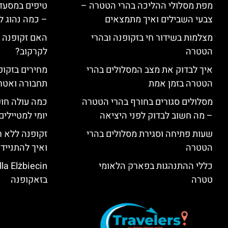
מפת מסלולי ההליכה בהרי הטטרה –
טיפים במסעדו
צבעי השבילים ואיך מתמצאים
– כמה נהוג 
מצלמות בשידור חי בזקופנה ובהרי
האם זקופנה י
הטטרה
לקרקוב?
איך לבדוק את מצב המסלולים בהרי
מחירים בזקופנ
הטטרה בזמן אמת
תחבורה ואטר
מסלולים סגורים בחורף בהרי הטטרה
כמה עולה חו
– מה חשוב לבדוק לפני היציאה
יומי למטיילים
שעות פתיחה וסגירת מסלולים בהרי
זקופנה ללא ר
הטטרה
ואיך להתנייד
כללי ההתנהגות בפארק הלאומי
טטרה
בזאקופנה