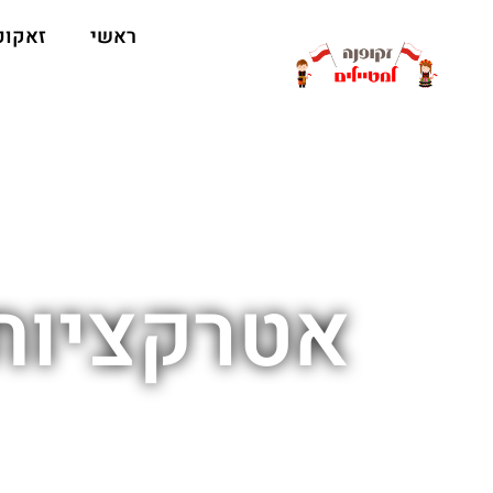
ראשי
זאקופ
אטרקציות ט