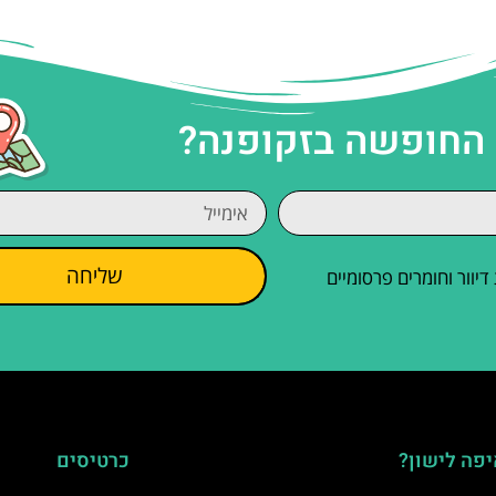
 החופשה בזקופנה?
שליחה
וור וחומרים פרסומיים
פה לישון?
כרטיסים