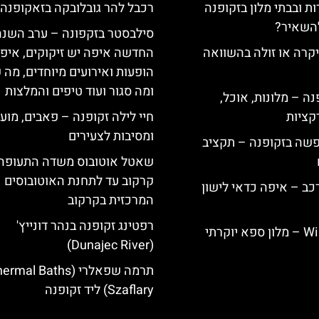
ת ובבתי מלון בזקופנה
רכבל להר גובלובקה בזאקופנה
להשאיר?
סילבסטר בזקפונה – ערב השנה
קרה או זולה בהשוואה
החדשה איפה יש זיקוקים, איפ
הופעות ואירועים מיוחדים, מה 
ומה סגור ועוד טיפים והמלצות
ה – מלונות, אוכל,
קציות
חיי לילה זקופנה – פאבים, מועד
ומסיבות לצעירים
פשה בזקופנה – תקציב
שאטל אוטובוס משדה התעופה
קרקוב עד לתחנת האוטובוסים
כב – איפה כדאי לישון
המרכזית בקרקוב
רפטינג זקופנה בנהר דונייץ'
Willa Elżbiecin – מלון ספא יוקרתי
(Dunajec River)
תרמה שפאלרי (rmal Baths
Szaflary) ליד זקופנה