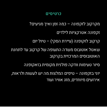
כרטיסים
מקרקוב לזקפונה – כמה זמן ואיך מגיעים?
זקפונה אטרקציות לילדים
קרקוב לזקופנה (עיירת הסקי) – טיול יום
שאטל אוטובוס משדה התעופה של קרקוב עד לתחנת
האוטובוסים המרכזית בקרקוב
סיור טעימות וודקה פולנית מקומית בזאקופנה
יוני בזקפונה – טיפים המלצות מה יש לעשות ולראות,
אירועים מיוחדים, מזג אוויר ועוד
האתר הינו אתר המלצות מטיילים © כל הזכויות שמורות לסוכנות
הצטרפו
TRAVELERS.CO.IL