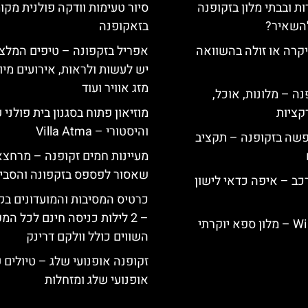
ת ובבתי מלון בזקופנה
סיור טעימות וודקה פולנית מקו
להשאיר?
בזאקופנה
קרה או זולה בהשוואה
אפריל בזקפונה – טיפים המלצ
יש לעשות ולראות, אירועים מיו
מזג אוויר ועוד
ה – מלונות, אוכל,
קציות
מוזיאון פתוח בסגנון בית פולני 
והיסטורי – Villa Atma
פשה בזקופנה – תקציב
מעיינות חמים זקופנה – מרחצא
שאסור לפספס בזקפונה והסבי
כב – איפה כדאי לישון
כרטיס המסיבות והמועדונים בק
– 2 לילות כניסה חינם לכל המ
Willa Elżbiecin – מלון ספא יוקרתי
השווים כולל וולקם דרינק
זקופנה אופנועי שלג – טיולים 
אופנועי שלג ומזחלות