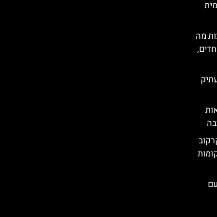
מית
ות מה
חדים,
עתיק
ות
בה
רקוב
קומות
עם