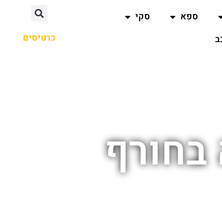
ספא
סקי
כרטיסים
ב
בחורף