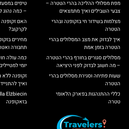
מפת מסלולי ההליכה בהרי הטטרה –
טיפים במסעדו
צבעי השבילים ואיך מתמצאים
– כמה נהוג 
מצלמות בשידור חי בזקופנה ובהרי
האם זקופנה י
הטטרה
לקרקוב?
איך לבדוק את מצב המסלולים בהרי
מחירים בזקופנ
הטטרה בזמן אמת
תחבורה ואטר
מסלולים סגורים בחורף בהרי הטטרה
כמה עולה חו
– מה חשוב לבדוק לפני היציאה
יומי למטיילים
שעות פתיחה וסגירת מסלולים בהרי
זקופנה ללא ר
הטטרה
ואיך להתנייד
כללי ההתנהגות בפארק הלאומי
טטרה
בזאקופנה