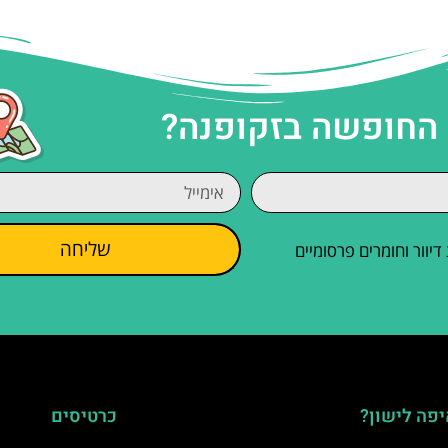
 החופשה בזקופנה?
שליחה
וור וחומרים פרסומיים
פה לישון?
כרטיסים