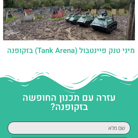
מיני טנק פיינטבול (Tank Arena) בזקופנה
עזרה עם תכנון החופשה
בזקופנה?