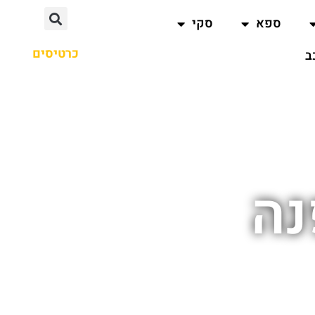
ספא
סקי
כרטיסים
ב
נה