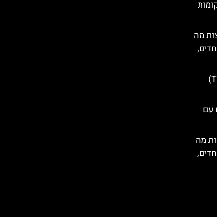
קומות
ות מה
חדים,
מיני טנק פיינטבול (Tank Arena)
 עם
ות מה
חדים,