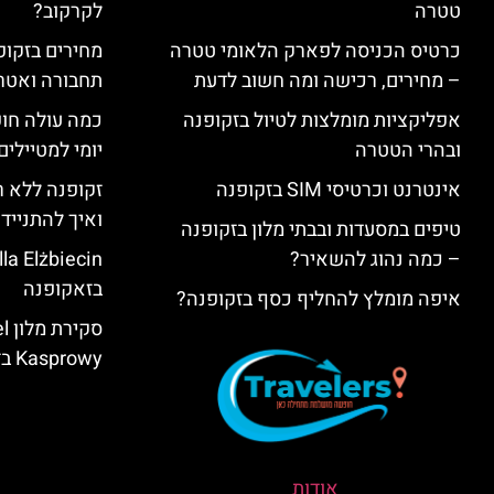
טטרה
לקרקוב?
כרטיס הכניסה לפארק הלאומי טטרה
מחירים בזקופנ
– מחירים, רכישה ומה חשוב לדעת
תחבורה ואטר
אפליקציות מומלצות לטיול בזקופנה
כמה עולה חו
ובהרי הטטרה
יומי למטיילים
אינטרנט וכרטיסי SIM בזקופנה
זקופנה ללא ר
ואיך להתנייד
טיפים במסעדות ובבתי מלון בזקופנה
– כמה נהוג להשאיר?
בזאקופנה
איפה מומלץ להחליף כסף בזקופנה?
סק
Kasprowy בזאקופנה
אודות