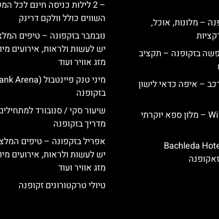
– 2 לילות כניסה חינם לכל המ
השווים כולל וולקם דרינק
ה – מלונות, אוכל,
קציות
נובמבר בזקפונה – טיפים המלצ
יש לעשות ולראות, אירועים מיו
פשה בזקופנה – תקציב
מזג אוויר ועוד
כב – איפה כדאי לישון
בזקופנה
שיעור סקי / סנובורד למתחילים
Willa Elżbiecin – מלון ספא יוקרתי
מדריך בזקופנה
אפריל בזקפונה – טיפים המלצ
ירת מלון Bachleda Hotel
יש לעשות ולראות, אירועים מיו
מזג אוויר ועוד
טיולי טרקטורונים זקופנה