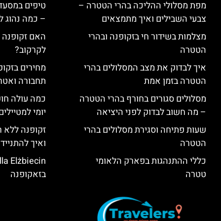
מפת מסלולי ההליכה בהרי הטטרה –
טיפים במסעדו
צבעי השבילים ואיך מתמצאים
– כמה נהוג 
מצלמות בשידור חי בזקופנה ובהרי
האם זקופנה י
הטטרה
לקרקוב?
איך לבדוק את מצב המסלולים בהרי
מחירים בזקופנ
הטטרה בזמן אמת
תחבורה ואטר
מסלולים סגורים בחורף בהרי הטטרה
כמה עולה חו
– מה חשוב לבדוק לפני היציאה
יומי למטיילים
שעות פתיחה וסגירת מסלולים בהרי
זקופנה ללא ר
הטטרה
ואיך להתנייד
כללי ההתנהגות בפארק הלאומי
טטרה
בזאקופנה