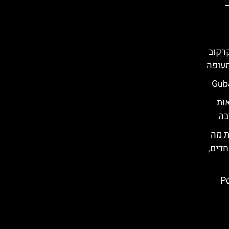
רקוב
תעופה
ות
בה
ת מה
חדים,
Pol