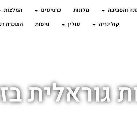
נה והסביבה
מלונות
כרטיסים
המלצות
קולינריה
פולין
טיסות
השכרת רכ
ת גוראלית בז