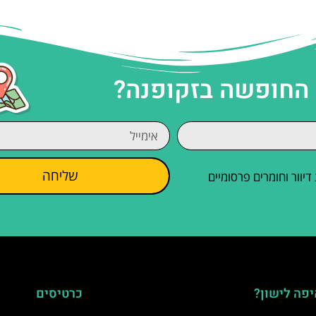
 החופשה בזקופנה?
שליחה
וור וחומרים פרסומיים
פה לישון?
כרטיסים