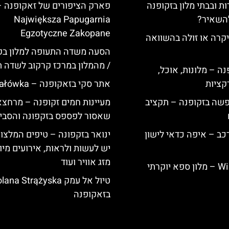
ת ובבתי מלון בזקופנה
פארק הציפורים של זאקופנה –
להשאיר?
Największa Papugarnia
Egzotyczne Zakopane
קרה או זולה בהשוואה
הסעה משדה התעופה למלון בק
/ מהמלון במרכז קרקוב לשדה 
ה – מלונות, אוכל,
קציות
אתר סקי בזאקופנה – Gubałówka
פשה בזקופנה – תקציב
מעיינות חמים זקופנה – מרחצא
שאסור לפספס בזקפונה והסבי
כב – איפה כדאי לישון
ינואר בזקפונה – טיפים המלצו
יש לעשות ולראות, אירועים מיו
מזג אוויר ועוד
Willa Elżbiecin – מלון ספא יוקרתי
טיול אל עמק ana Strążyska
בזאקופנה